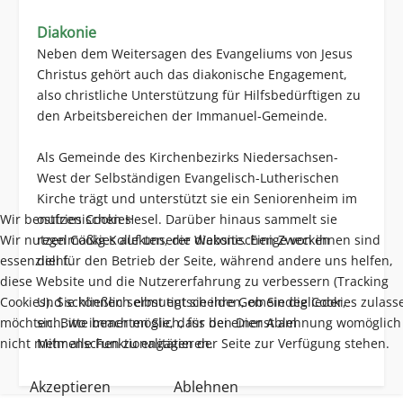
Diakonie
Neben dem Weitersagen des Evangeliums von Jesus
Christus gehört auch das diakonische Engagement,
also christliche Unterstützung für Hilfsbedürftigen zu
den Arbeitsbereichen der Immanuel-Gemeinde.
Als Gemeinde des Kirchenbezirks Niedersachsen-
West der Selbständigen Evangelisch-Lutherischen
Kirche trägt und unterstützt sie ein Seniorenheim im
Wir benutzen Cookies
ostfriesischen Hesel. Darüber hinaus sammelt sie
Wir nutzen Cookies auf unserer Website. Einige von ihnen sind
regelmäßig Kollekten, die diakonischen Zwecken
essenziell für den Betrieb der Seite, während andere uns helfen,
dient.
diese Website und die Nutzererfahrung zu verbessern (Tracking
Cookies). Sie können selbst entscheiden, ob Sie die Cookies zulass
Und schließlich ermutigt sie ihre Gemeindeglieder,
möchten. Bitte beachten Sie, dass bei einer Ablehnung womöglich
sich, wo immer möglich, für den Dienst am
nicht mehr alle Funktionalitäten der Seite zur Verfügung stehen.
Mitmenschen zu engagieren.
Akzeptieren
Ablehnen